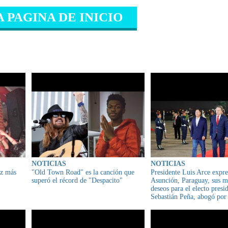
A PAGINA DE INICIO
IONADO
NOTICIAS
NOTICIAS
ez más
"Old Town Road" es la canción que
Presidente Luis Arce expre
superó el récord de "Despacito"
Asunción, Paraguay, sus m
deseos para el electo presi
Sebastián Peña, abogó por 
consolidación de la integr
América Latina