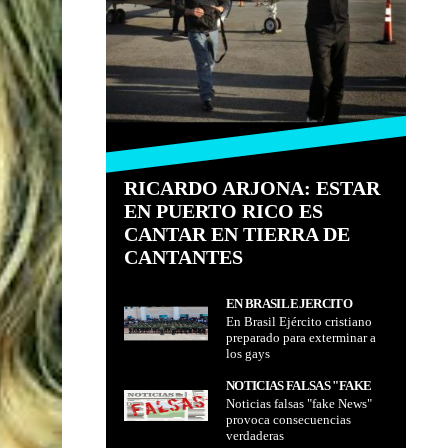
RICARDO ARJONA: ESTAR
EN PUERTO RICO ES
CANTAR EN TIERRA DE
CANTANTES
EN BRASIL EJÉRCITO
En Brasil Ejército cristiano
CRISTIANO PREPARADO
preparado para exterminar a
PARA EXTERMINAR A LOS
los gays
GAYS
NOTICIAS FALSAS "FAKE
Noticias falsas "fake News"
NEWS" PROVOCA
provoca consecuencias
CONSECUENCIAS
verdaderas
VERDADERAS