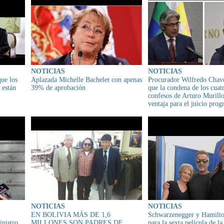
NOTICIAS
NOTICIAS
que los
Aplazada Michelle Bachelet con apenas
Procurador Wilfredo Chav
 están
39% de aprobación
que la condena de los cuat
confesos de Arturo Murill
ventaja para el juicio pro
noviembre
NOTICIAS
NOTICIAS
EN BOLIVIA MÁS DE 1,6
Schwarzenegger y Hamilto
nistro
MILLONES SON PADRES DE
para la sexta película de la