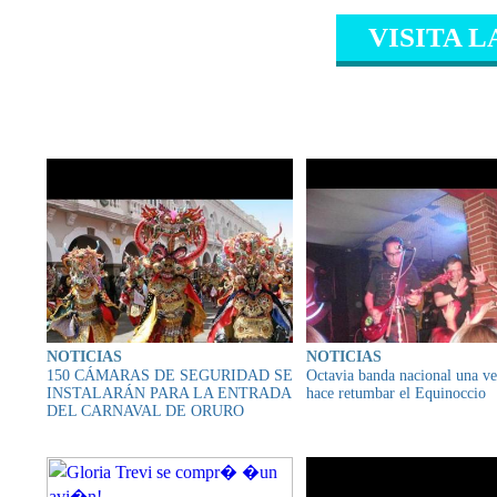
VISITA L
CONTENIDO RELAC
NOTICIAS
NOTICIAS
150 CÁMARAS DE SEGURIDAD SE
Octavia banda nacional una v
INSTALARÁN PARA LA ENTRADA
hace retumbar el Equinoccio
DEL CARNAVAL DE ORURO