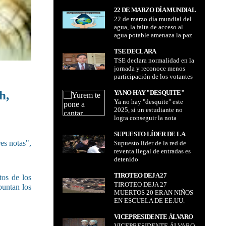
22 DE MARZO DÍA MUNDIAL
22 de marzo día mundial del
DEL AGUA, LA FALTA DE
agua, la falta de acceso al
ACCESO AL AGUA POTABLE
agua potable amenaza la paz
AMENAZA LA PAZ
mundial
MUNDIAL
TSE DECLARA
TSE declara normalidad en la
NORMALIDAD EN LA
jornada y reconoce menos
JORNADA Y RECONOCE
participación de los votantes
MENOS PARTICIPACIÓN DE
LOS VOTANTES
h,
YA NO HAY "DESQUITE"
Ya no hay "desquite" este
ESTE 2025, SI UN
2025, si un estudiante no
ESTUDIANTE NO LOGRA
logra conseguir la nota
CONSEGUIR LA NOTA
mínima de aprobación, tendrá
MÍNIMA DE APROBACIÓN,
que repetir el año
SUPUESTO LÍDER DE LA
TENDRÁ QUE REPETIR EL
es notas",
Supuesto líder de la red de
RED DE REVENTA ILEGAL
AÑO
reventa ilegal de entradas es
DE ENTRADAS ES
detenido
DETENIDO
TIROTEO DEJA 27
tos de los
TIROTEO DEJA 27
MUERTOS 20 ERAN NIÑOS
puntan los
MUERTOS 20 ERAN NIÑOS
EN ESCUELA DE EE.UU.
EN ESCUELA DE EE.UU.
VICEPRESIDENTE ÁLVARO
VICEPRESIDENTE ÁLVARO
GARCÍA LINERA