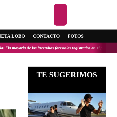
Escuchar la RA
NETA LOBO
CONTACTO
FOTOS
los incendios forestales registrados en el país fueron provocados y t
TE SUGERIMOS