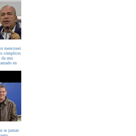
ez mencionó
ro cómplices
o da una
gramado en
n se juntan
 saga