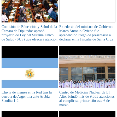
Comisión de Educación y Salud de la
Ex edecán del ministro de Gobierno
Cámara de Diputados aprobó
Marco Antonio Oviedo fue
proyecto de Ley del Sistema Único
aprehendido luego de presentarse a
de Salud (SUS) que ofrecerá atención
declarar en la Fiscalía de Santa Cruz
gratuita a la población boliviana que
no cuenta con un seguro
Lluvia de memes en la Red tras la
Centro de Medicina Nuclear de El
derrota de Argentina ante Arabia
Alto, brindó más de 9.555 atenciones,
Saudita 1-2
al cumplir su primer año este 6 de
marzo