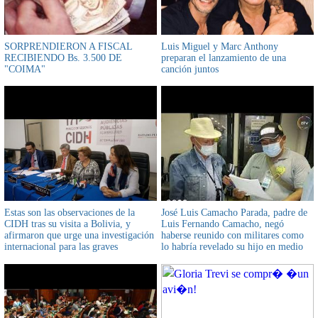
SORPRENDIERON A FISCAL
Luis Miguel y Marc Anthony
RECIBIENDO Bs. 3.500 DE
preparan el lanzamiento de una
"COIMA"
canción juntos
Estas son las observaciones de la
José Luis Camacho Parada, padre de
CIDH tras su visita a Bolivia, y
Luis Fernando Camacho, negó
afirmaron que urge una investigación
haberse reunido con militares como
internacional para las graves
lo habría revelado su hijo en medio
violaciones de derechos humanos
de la crisis del 2019
ocurridas en el marco del proceso
electoral desde octubre de 2019