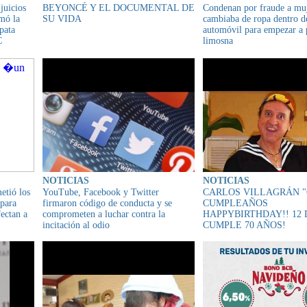
juicios
BEYONCÉ Y EL DOCUMENTAL DE
Condenan por fraude a muj
rmó la
SU VIDA
cambiaba de ropa dentro de
pata
automóvil para empezar a 
C
limosna
NOTICIAS
NOTICIAS
etió los
YouTube, Facebook y Twitter
CARLOS VILLAGRÁN "
 para
firmaron código de conducta y se
CUMPLEAÑOS
fectan a
comprometen a luchar contra la
HAPPYBIRTHDAY!! 12
incitación al odio
CUMPLE 70 AÑOS!