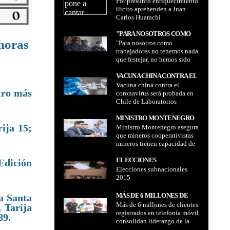
Por presunto enriquecimiento
ENRIQUECIMIENTO
ilícito aprehenden a Juan
ILÍCITO APREHENDEN A
Carlos Huarachi
JUAN CARLOS HUARACHI
"PARA NOSOTROS COMO
 horas
"Para nosotros como
TRABAJADORES NO
trabajadores no tenemos nada
TENEMOS NADA QUE
que festejar, no hemos sido
FESTEJAR, NO HEMOS SIDO
atendidos en nuestras
ATENDIDOS EN NUESTRAS
demandas sociales
VACUNA CHINA CONTRA EL
DEMANDAS SOCIALES
reivindicativas, por las
Vacuna china contra el
CORONAVIRUS SERÁ
REIVINDICATIVAS, POR LAS
tro más
propuestas que hemos hecho
coronavirus será probada en
PROBADA EN CHILE DE
PROPUESTAS QUE HEMOS
conocer a través de los
Chile de Laboratorios
LABORATORIOS SINOVAC
HECHO CONOCER A
ampliados de manera
Sinovac Biotech
BIOTECH
orgánica en estas cuatro
TRAVÉS DE LOS
MINISTRO MONTENEGRO
comisiones y por ente en el
ija 15;
AMPLIADOS DE MANERA
Ministro Montenegro asegura
ASEGURA QUE MINEROS
tema del incremento
que mineros cooperativistas
ORGÁNICA EN ESTAS
COOPERATIVISTAS
salarial..." dijo Juan Carlos
mineros tienen capacidad de
CUATRO COMISIONES Y
MINEROS TIENEN
Huarachi, secretario ejecutivo
contribuir
POR ENTE EN EL TEMA DEL
CAPACIDAD DE
de la COB
ELECCIONES
INCREMENTO SALARIAL..."
CONTRIBUIR
Elecciones subnacionales
SUBNACIONALES 2015
DIJO JUAN CARLOS
2015
HUARACHI, SECRETARIO
EJECUTIVO DE LA COB
MÁS DE 6 MILLONES DE
a Santa
Más de 6 millones de clientes
CLIENTES REGISTRADOS
 Tarija
registrados en telefonía móvil
EN TELEFONÍA MÓVIL
89.
consolidan liderazgo de la
CONSOLIDAN LIDERAZGO
Empresa Nacional de