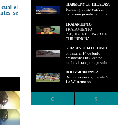
DE LA EMPRESA NACIONAL
Telecomunicaciones Entel
'HARMONY OF THE SEAS',
cual el
DE
con el 51,2% del mercado
'Harmony of the Seas', el
EL BARCO MÁS GRANDE
ntes se
TELECOMUNICACIONES
nacional
barco más grande del mundo
DEL MUNDO
ENTEL CON EL 51,2% DEL
MERCADO NACIONAL
TRATAMIENTO
TRATAMIENTO
PSIQUIÁTRICO PARA LA
PSIQUIÁTRICO PARA LA
CHILINDRINA
CHILINDRINA
SI HASTA EL 14 DE JUNIO
Si hasta el 14 de junio
PRESIDENTE LUIS ARCE NO
presidente Luis Arce no
RECIBE AL TRANSPORTE
recibe al transporte pesado
PESADO ADVIERTEN CON
advierten con bloqueo
BLOQUEO INDEFINIDO
indefinido
BOLÍVAR ARRANCA
Bolívar arranca goleando 5 -
GOLEANDO 5 - 1 A
1 a Wilstermann
WILSTERMANN