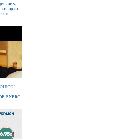
er que se
 su lujoso
pedir
QUICO"
 DE ENERO