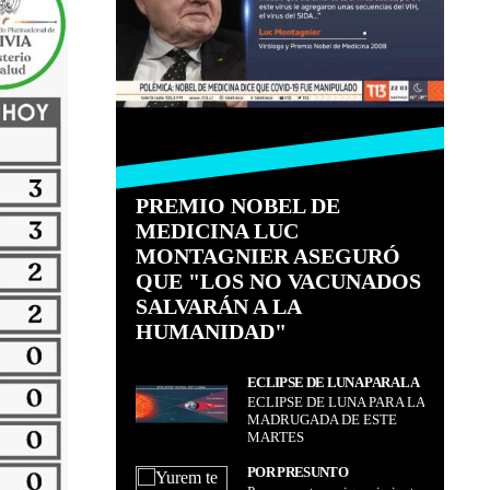
PREMIO NOBEL DE
MEDICINA LUC
MONTAGNIER ASEGURÓ
QUE "LOS NO VACUNADOS
SALVARÁN A LA
HUMANIDAD"
ECLIPSE DE LUNA PARA LA
ECLIPSE DE LUNA PARA LA
MADRUGADA DE ESTE
MADRUGADA DE ESTE
MARTES
MARTES
POR PRESUNTO