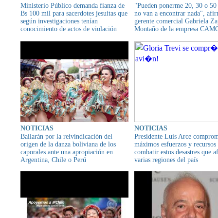
Ministerio Público demanda fianza de
"Pueden ponerme 20, 30 o 50 
Bs 100 mil para sacerdotes jesuitas que
no van a encontrar nada", afi
según investigaciones tenían
gerente comercial Gabriela Za
conocimiento de actos de violación
Montaño de la empresa CAM
cometidos por el padre Alfonso Mestre
NOTICIAS
NOTICIAS
Bailarán por la reivindicación del
Presidente Luis Arce comprom
origen de la danza boliviana de los
máximos esfuerzos y recursos
caporales ante una apropiación en
combatir estos desastres que a
Argentina, Chile o Perú
varias regiones del país