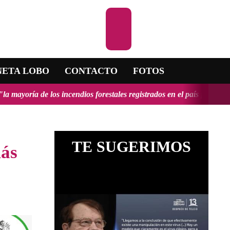
Escuchar la RA
NETA LOBO
CONTACTO
FOTOS
os incendios forestales registrados en el país fueron provocados y te
TE SUGERIMOS
más