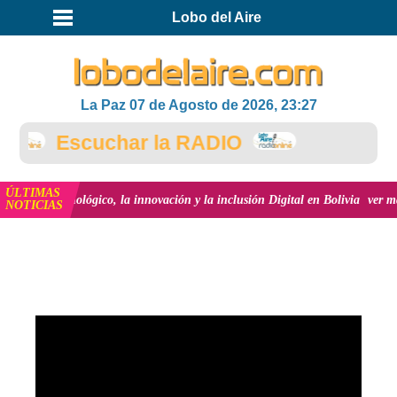
Lobo del Aire
La Paz 07 de Agosto de 2026, 23:27
Escuchar la RADIO
ÚLTIMAS
rollo Tecnológico, la innovación y la inclusión Digital en Bolivia
ver más
NOTICIAS
INICIO
VIDEOS
ES PELIGROSO COMER
CARNE