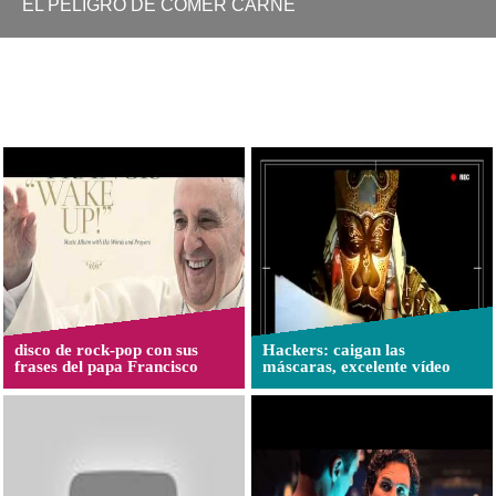
EL PELIGRO DE COMER CARNE
OTROS VIDEOS
disco de rock-pop con sus
Hackers: caigan las
frases del papa Francisco
máscaras, excelente vídeo
(Atención a los 5 últimos
minutos)