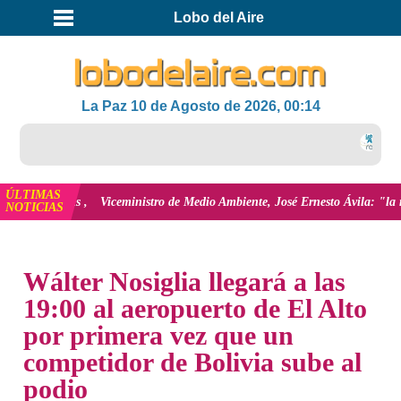
Lobo del Aire
La Paz 10 de Agosto de 2026, 00:14
E
ÚLTIMAS
ver más
Viceministro de Medio Ambiente, José Ernesto Ávila: "la mayoría de
NOTICIAS
INICIO
Wálter Nosiglia llegará a las
19:00 al aeropuerto de El Alto
por primera vez que un
competidor de Bolivia sube al
podio