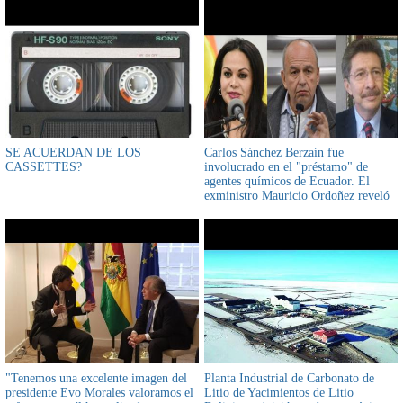
SE ACUERDAN DE LOS
Carlos Sánchez Berzaín fue
CASSETTES?
involucrado en el "préstamo" de
agentes químicos de Ecuador. El
exministro Mauricio Ordoñez reveló
que exministra Roxana Lizárraga
informó de reunión de gabinete de
Jeanine Áñez del 14 de noviembre de
2019
"Tenemos una excelente imagen del
Planta Industrial de Carbonato de
presidente Evo Morales valoramos el
Litio de Yacimientos de Litio