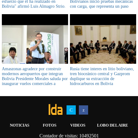
esfuerzo que él ha realizado en
Bolivianos inició pruebas mecánicas
Bolivia" afirmó Luis Almagro Strio.
con carga, que representa un paso
Gral de la OEA
importante y necesario
Amaszonas agradece por construir
Rusia tiene interes en litio boliviano,
modernos aeropuertos que integran
tren bioceánico central y Gazprom
Bolivia Presidente Morales saluda por
duplique su extracción de
inaugurar vuelos comerciales a
hidrocarburos en Bolivia
Chimoré
NOTICIAS
FOTOS
VIDEOS
LOBO DEL AIRE
Contador de visitas: 10492501