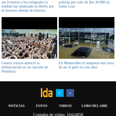
sus fronteras a los refugiados la
policías por robo de $us 30.000 en
medida fue anunciada en Berlín por
Santa Cruz
el ministro alemán de Interior,
Thomas de Maizière
Genera críticas anunció la
En Montevideo el temporal está cerca
militarización en las cárceles de
de ser el peor en cien años
Honduras
NOTICIAS
FOTOS
VIDEOS
LOBO DEL AIRE
Contador de visitas: 10424858