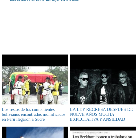
CONTENIDO RELACIONADO
Los restos de los combatientes
LA LEY REGRESA DESPUÉS DE
bolivianos encontrados momificados
NUEVE AÑOS MUCHA
en Perú llegaron a Sucre
EXPECTATIVA Y ANSIEDAD