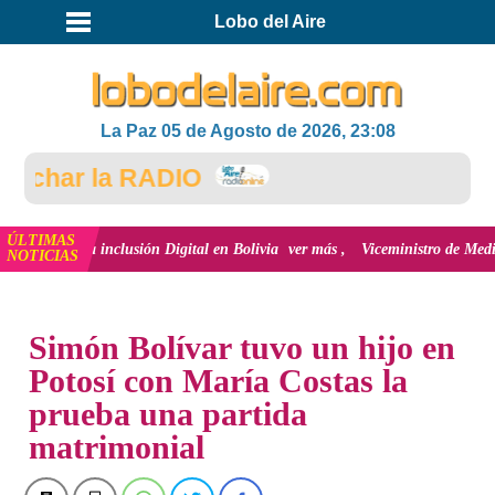
Lobo del Aire
La Paz 05 de Agosto de 2026, 23:08
char la RADIO
ÚLTIMAS
ón y la inclusión Digital en Bolivia
ver más
Viceministro de Medio Ambient
NOTICIAS
INICIO
Simón Bolívar tuvo un hijo en
Potosí con María Costas la
prueba una partida
matrimonial