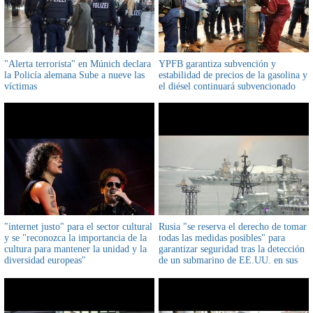
"Alerta terrorista" en Múnich declara
YPFB garantiza subvención y
la Policía alemana Sube a nueve las
estabilidad de precios de la gasolina y
víctimas
el diésel continuará subvencionado
"internet justo" para el sector cultural
Rusia "se reserva el derecho de tomar
y se "reconozca la importancia de la
todas las medidas posibles" para
cultura para mantener la unidad y la
garantizar seguridad tras la detección
diversidad europeas"
de un submarino de EE.UU. en sus
aguas