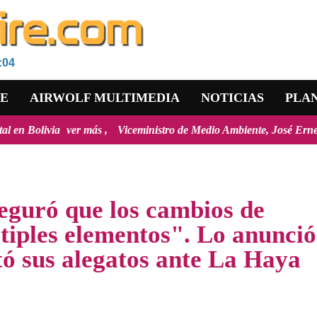
:04
RE
AIRWOLF MULTIMEDIA
NOTICIAS
PLA
r más
Viceministro de Medio Ambiente, José Ernesto Ávila: "la mayo
seguró que los cambios de
tiples elementos". Lo anunció
tó sus alegatos ante La Haya