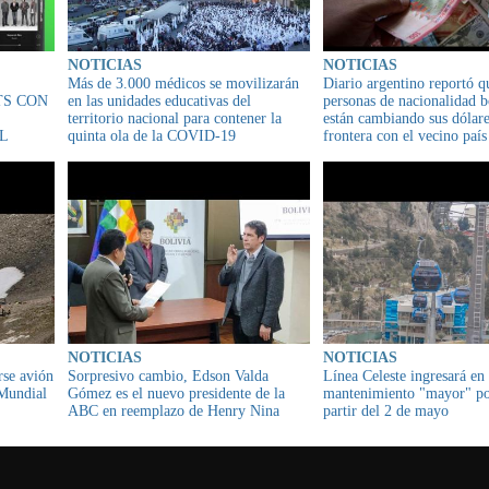
NOTICIAS
NOTICIAS
Más de 3.000 médicos se movilizarán
Diario argentino reportó q
TS CON
en las unidades educativas del
personas de nacionalidad b
territorio nacional para contener la
están cambiando sus dólare
AL
quinta ola de la COVID-19
frontera con el vecino país
NOTICIAS
NOTICIAS
rse avión
Sorpresivo cambio, Edson Valda
Línea Celeste ingresará en
 Mundial
Gómez es el nuevo presidente de la
mantenimiento "mayor" por
ABC en reemplazo de Henry Nina
partir del 2 de mayo