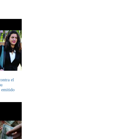
contra el
su
á emitido