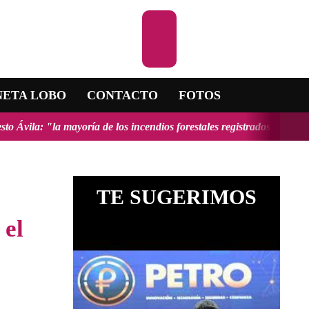
Escuchar la R
NETA LOBO
CONTACTO
FOTOS
ría de los incendios forestales registrados en el país fueron provoca
TE SUGERIMOS
 el