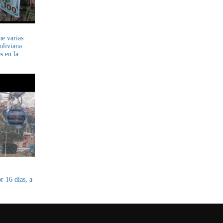
ue varias
oliviana
s en la
 16 días, a