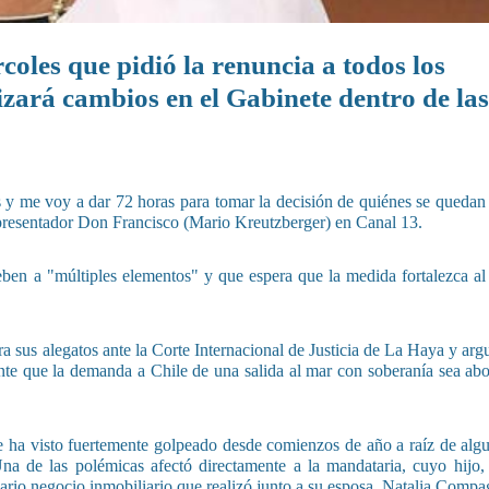
coles que pidió la renuncia a todos los
izará cambios en el Gabinete dentro de las
os y me voy a dar 72 horas para tomar la decisión de quiénes se quedan
o presentador Don Francisco (Mario Kreutzberger) en Canal 13.
ben a "múltiples elementos" y que espera que la medida fortalezca al
ra sus alegatos ante la Corte Internacional de Justicia de La Haya y arg
nte que la demanda a Chile de una salida al mar con soberanía sea ab
 ha visto fuertemente golpeado desde comienzos de año a raíz de alg
na de las polémicas afectó directamente a la mandataria, cuyo hijo,
onario negocio inmobiliario que realizó junto a su esposa, Natalia Comp