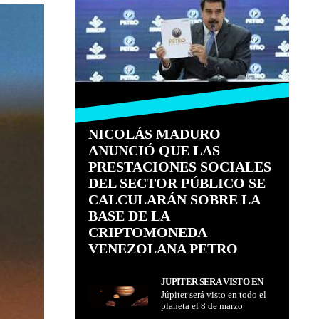
NICOLÁS MADURO
ANUNCIÓ QUE LAS
PRESTACIONES SOCIALES
DEL SECTOR PÚBLICO SE
CALCULARÁN SOBRE LA
BASE DE LA
CRIPTOMONEDA
VENEZOLANA PETRO
JÚPITER SERÁ VISTO EN
Júpiter será visto en todo el
TODO EL PLANETA EL 8 DE
planeta el 8 de marzo
MARZO