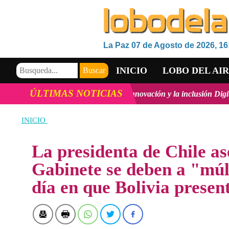
La Paz 07 de Agosto de 2026, 16
INICIO
LOBO DEL AI
ÚLTIMAS NOTICIAS
rollo Tecnológico, la innovación y la inclusión Digital en Bolivia
ve
VIDEOS
INICIO
La presidenta de Chile a
Gabinete se deben a "múl
día en que Bolivia presen