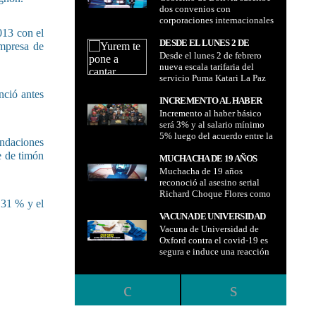
DETENCIÓN PREVENTIVA
dos convenios con
MARÍTIMA
CON CORPORACIONES
corporaciones internacionales
INTERNACIONALES PARA
para industrializar el litio en
013 con el
INDUSTRIALIZAR EL LITIO
Pastos Grandes y Uyuni
DESDE EL LUNES 2 DE
empresa de
EN PASTOS GRANDES Y
Desde el lunes 2 de febrero
FEBRERO NUEVA ESCALA
UYUNI
nueva escala tarifaria del
TARIFARIA DEL SERVICIO
servicio Puma Katari La Paz
PUMA KATARI LA PAZ BUS
Bus
nció antes
INCREMENTO AL HABER
Incremento al haber básico
BÁSICO SERÁ 3% Y AL
será 3% y al salario mínimo
SALARIO MÍNIMO 5%
5% luego del acuerdo entre la
LUEGO DEL ACUERDO
undaciones
COB y el gobierno nacional
ENTRE LA COB Y EL
e de timón
MUCHACHA DE 19 AÑOS
GOBIERNO NACIONAL
Muchacha de 19 años
RECONOCIÓ AL ASESINO
reconoció al asesino serial
SERIAL RICHARD CHOQUE
Richard Choque Flores como
FLORES COMO LA
 31 % y el
la persona que la contactó y
PERSONA QUE LA
asaltó en la primera quincena
VACUNA DE UNIVERSIDAD
CONTACTÓ Y ASALTÓ EN
de enero
Vacuna de Universidad de
DE OXFORD CONTRA EL
LA PRIMERA QUINCENA DE
Oxford contra el covid-19 es
COVID-19 ES SEGURA E
ENERO
segura e induce una reacción
INDUCE UNA REACCIÓN
inmune temprana, resultados
INMUNE TEMPRANA,
positivos
RESULTADOS POSITIVOS