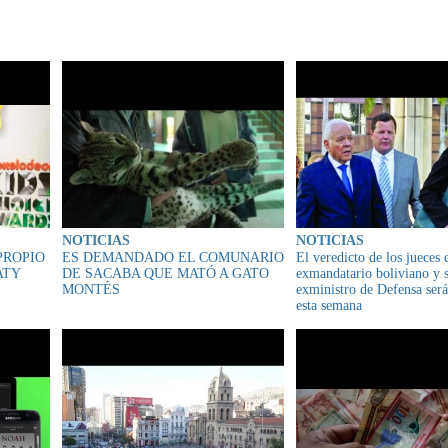
IONADO
NOTICIAS
NOTICIAS
PROPIO
ES DEMANDADO EL COMUNARIO
El veredicto de los jueces 
ATY
DE SACABA QUE MATÓ A GATO
exmandatario boliviano y 
MONTÉS
exministro de Defensa ser
esta semana