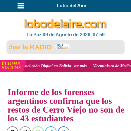
Lobo del Aire
La Paz 09 de Agosto de 2026, 07:59
har la RADIO
ÚLTIMAS
 y la inclusión Digital en Bolivia
ver más
Viceministro de Medio Ambiente,
NOTICIAS
INICIO
Informe de los forenses
argentinos confirma que los
restos de Cerro Viejo no son de
los 43 estudiantes