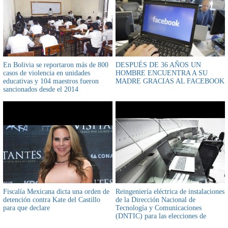
En Bolivia se reportaron más de 800
DESPUÉS DE 36 AÑOS UN
casos de violencia en unidades
HOMBRE ENCUENTRA A SU
educativas y 104 maestros fueron
MADRE GRACIAS AL FACEBOOK
sancionados desde el 2014
Fiscalía Mexicana dicta una orden de
Reingeniería eléctrica de instalaciones
detención contra Kate del Castillo
de la Dirección Nacional de
para que declare
Tecnología y Comunicaciones
(DNTIC) para las elecciones de
acuerdo al Tribunal Supremo