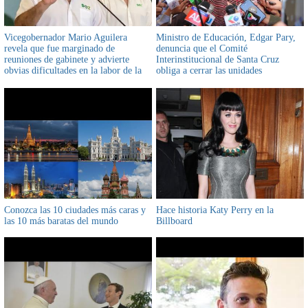
Vicegobernador Mario Aguilera
Ministro de Educación, Edgar Pary,
revela que fue marginado de
denuncia que el Comité
reuniones de gabinete y advierte
Interinstitucional de Santa Cruz
obvias dificultades en la labor de la
obliga a cerrar las unidades
Gobernación antes de la aprehensión
educativas vulnerando el derecho de
de Camacho
los estudiantes
Conozca las 10 ciudades más caras y
Hace historia Katy Perry en la
las 10 más baratas del mundo
Billboard