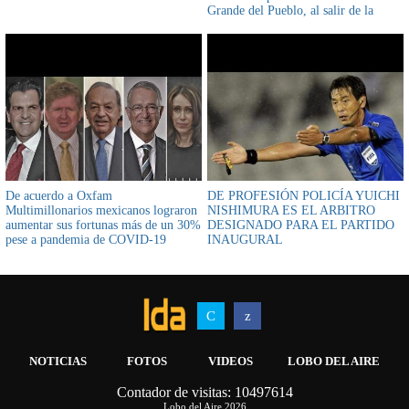
Grande del Pueblo, al salir de la
firma, Mario Argollo anunció que se
levantan las medidas de presión
De acuerdo a Oxfam
DE PROFESIÓN POLICÍA YUICHI
Multimillonarios mexicanos lograron
NISHIMURA ES EL ARBITRO
aumentar sus fortunas más de un 30%
DESIGNADO PARA EL PARTIDO
pese a pandemia de COVID-19
INAUGURAL
NOTICIAS
FOTOS
VIDEOS
LOBO DEL AIRE
Contador de visitas: 10497614
AIRWOLF MULTIMEDIA
INFOSICOES
Lobo del Aire 2026