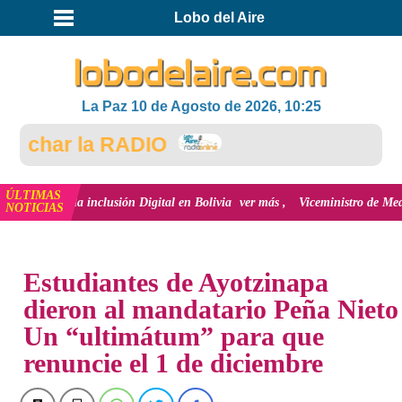
Lobo del Aire
La Paz 10 de Agosto de 2026, 10:25
char la RADIO
ÚLTIMAS
ón y la inclusión Digital en Bolivia
ver más
Viceministro de Medio Ambient
NOTICIAS
INICIO
Estudiantes de Ayotzinapa
dieron al mandatario Peña Nieto
Un “ultimátum” para que
renuncie el 1 de diciembre