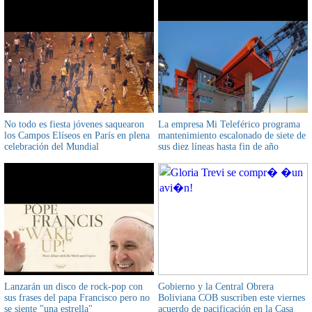
No todo es fiesta jóvenes saquearon
La empresa Mi Teleférico programa
los Campos Elíseos en París en plena
mantenimiento escalonado de siete de
celebración del Mundial
sus diez líneas hasta fin de año
Lanzarán un disco de rock-pop con
Gobierno y la Central Obrera
sus frases del papa Francisco pero no
Boliviana COB suscriben este viernes
se siente "una estrella"
acuerdo de pacificación en la Casa